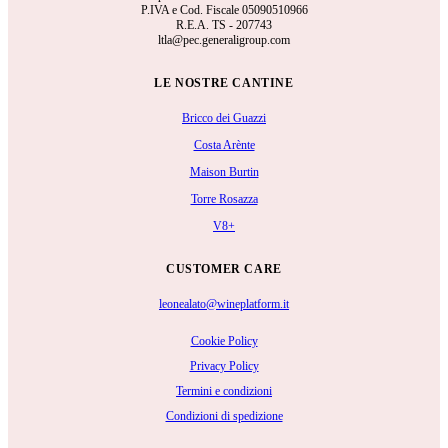
P.IVA e Cod. Fiscale 05090510966
R.E.A.
TS - 207743
ltla@pec.generaligroup.com
LE NOSTRE CANTINE
Bricco dei Guazzi
Costa Arènte
Maison Burtin
Torre Rosazza
V8+
CUSTOMER CARE
leonealato@wineplatform.it
Cookie Policy
Privacy Policy
Termini e condizioni
Condizioni di spedizione