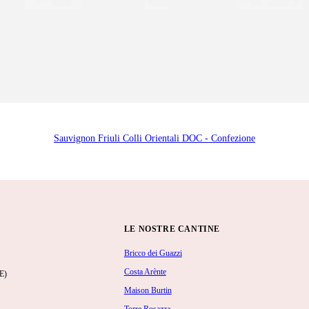
Sauvignon Friuli Colli Orientali DOC - Confezione
LE NOSTRE CANTINE
Bricco dei Guazzi
Costa Arènte
E)
Maison Burtin
Torre Rosazza