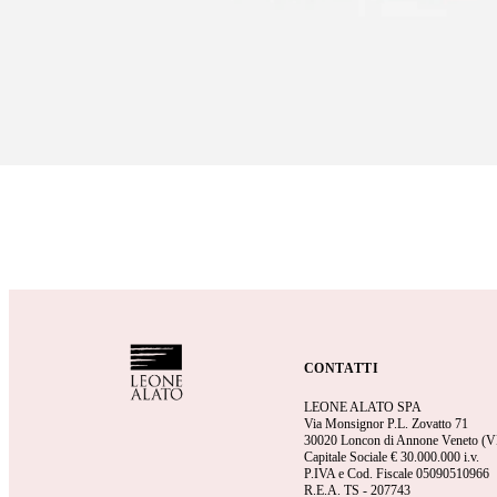
CONTATTI
LEONE ALATO SPA
Via Monsignor P.L. Zovatto 71
30020 Loncon di Annone Veneto (V
Capitale Sociale €
30.000.000 i.v.
P.IVA e Cod. Fiscale 05090510966
R.E.A.
TS - 207743