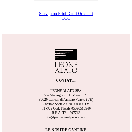
Sauvignon Friuli Colli Orientali
DOC
CONTATTI
LEONE ALATO SPA
Via Monsignor P.L. Zovatto 71
30020 Loncon di Annone Veneto (VE)
Capitale Sociale €
30.000.000 i.v.
P.IVA e Cod. Fiscale 05090510966
R.E.A.
TS - 207743
ltla@pec.generaligroup.com
LE NOSTRE CANTINE